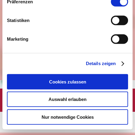
Anfahrt
Präferenzen
Aktuelles
Workshops
Statistiken
Reisen
Breema
Marketing
Kontakt
Über mich
Wunder der Perle
Details zeigen
Links
Impressum / Datenschutz
Cookies zulassen
Webansicht
Druckversion
|
Sitemap
Auswahl erlauben
© biodanza - bewegt
Nur notwendige Cookies