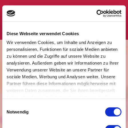
Biodanza - Entspannung - Klang
Diese Webseite verwendet Cookies
Wir verwenden Cookies, um Inhalte und Anzeigen zu
Sitemap
personalisieren, Funktionen für soziale Medien anbieten
zu können und die Zugriffe auf unsere Website zu
analysieren. Außerdem geben wir Informationen zu Ihrer
Startseite
Verwendung unserer Website an unsere Partner für
Biodanza
soziale Medien, Werbung und Analysen weiter. Unsere
Biodanza Aqua
Partner führen diese Informationen möglicherweise mit
Bewegte Bilder
weiteren Daten zusammen, die Sie ihnen bereitgestellt
Hypnose und Klang
haben oder die sie im Rahmen Ihrer Nutzung der Dienste
gesammelt haben.
Quantenheilung
Einwilligungsauswahl
Notwendig
Veranstaltungen
Wochengruppe